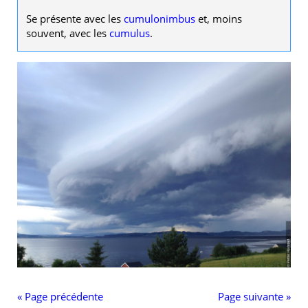
i
t
p
Se présente avec les
cumulonimbus
et, moins
i
o
a
souvent, avec les
cumulus
.
n
l
« Page précédente
Page suivante »