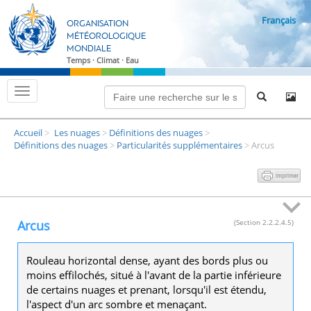
P
Français
a
ORGANISATION
s
MÉTÉOROLOGIQUE
MONDIALE
s
Temps · Climat · Eau
e
r
B
a
a
s
u
c
c
Accueil
Les nuages
Définitions des nuages
u
>
>
>
o
l
Définitions des nuages
Particularités supplémentaires
Arcus
>
>
e
n
r
t
l
e
e
m
n
o
d
u
Arcus
(Section 2.2.2.4.5)
e
p
d
e
r
n
Rouleau horizontal dense, ayant des bords plus ou
i
a
moins effilochés, situé à l'avant de la partie inférieure
v
n
de certains nuages et prenant, lorsqu'il est étendu,
i
c
g
l'aspect d'un arc sombre et menaçant.
a