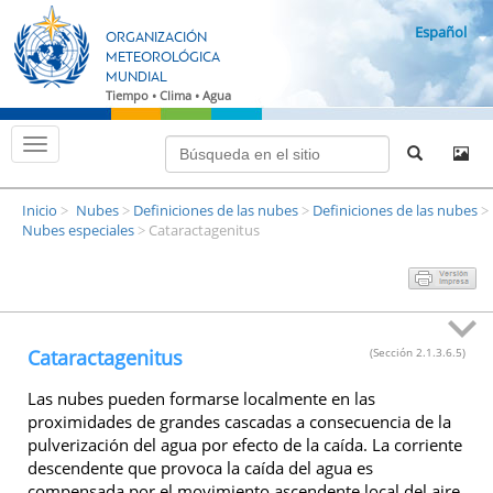
I
Español
r
ORGANIZACIÓN
a
METEOROLÓGICA
MUNDIAL
l
Tiempo • Clima • Agua
a
p
C
á
a
m
g
b
i
Inicio
Nubes
Definiciones de las nubes
Definiciones de las nubes
i
>
>
>
>
n
a
Nubes especiales
Cataractagenitus
>
r
a
m
p
o
d
r
o
i
d
e
n
Cataractagenitus
(Sección 2.1.3.6.5)
n
c
a
v
i
Las nubes pueden formarse localmente en las
e
proximidades de grandes cascadas a consecuencia de la
p
g
a
pulverización del agua por efecto de la caída. La corriente
a
c
descendente que provoca la caída del agua es
l
i
compensada por el movimiento ascendente local del aire.
ó