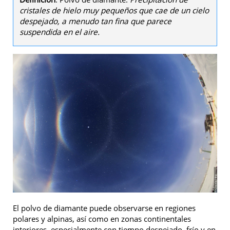
n
cristales de hielo muy pequeños que cae de un cielo
despejado, a menudo tan fina que parece
suspendida en el aire.
El polvo de diamante puede observarse en regiones
polares y alpinas, así como en zonas continentales
interiores, especialmente con tiempo despejado, frío y en