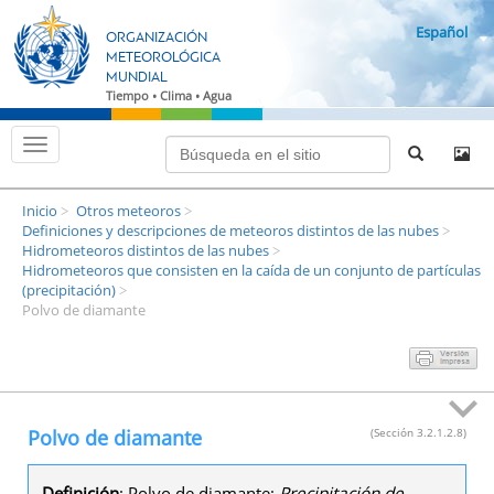
I
Español
r
ORGANIZACIÓN
a
METEOROLÓGICA
MUNDIAL
l
Tiempo • Clima • Agua
a
p
C
á
a
m
g
b
i
Inicio
Otros meteoros
i
>
>
n
a
Definiciones y descripciones de meteoros distintos de las nubes
>
r
Hidrometeoros distintos de las nubes
a
>
m
Hidrometeoros que consisten en la caída de un conjunto de partículas
p
o
(precipitación)
>
d
r
Polvo de diamante
o
i
d
e
n
n
c
a
v
i
e
p
g
Polvo de diamante
(Sección 3.2.1.2.8)
a
a
c
l
i
Definición
: Polvo de diamante:
Precipitación de
ó